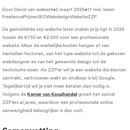
Door
David van webwrk
•
2 maart 2026
•
17
min. lezen
Freelance
Prijzen
SEO
Webdesign
Website
ZZP
De gemiddelde zzp website laten maken prijs ligt in 2026
tussen de €750 en €2.500 voor een professionele
website. Maar de werkelijke kosten hangen af van
tientallen factoren, van het type website tot de gekozen
webdesigner en van het gewenste design tot de
technische eisen. Als ZZP’er wil je een website die klanten
aantrekt, vertrouwen wekt en vindbaar is bij Google.
Tegelijkertijd wil je niet meer betalen dan nodig is.
Volgens de
Kamer van Koophandel
groeit het aantal
ZZP’ers al jaren, waardoor een professionele online
aanwezigheid belangrijker is dan ooit.