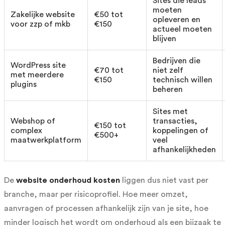
Sites die leads
moeten
Zakelijke website
€50 tot
opleveren en
voor zzp of mkb
€150
actueel moeten
blijven
Bedrijven die
WordPress site
€70 tot
niet zelf
met meerdere
€150
technisch willen
plugins
beheren
Sites met
Webshop of
transacties,
€150 tot
complex
koppelingen of
€500+
maatwerkplatform
veel
afhankelijkheden
De
website onderhoud kosten
liggen dus niet vast per
branche, maar per risicoprofiel. Hoe meer omzet,
aanvragen of processen afhankelijk zijn van je site, hoe
minder logisch het wordt om onderhoud als een bijzaak te