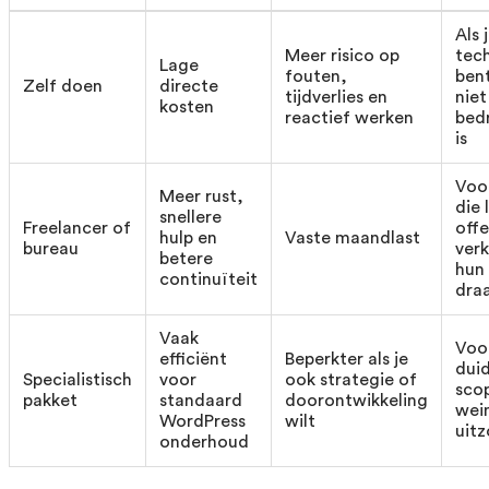
Als 
Meer risico op
tech
Lage
fouten,
bent
Zelf doen
directe
tijdverlies en
niet
kosten
reactief werken
bedr
is
Voor
Meer rust,
die 
snellere
Freelancer of
offe
hulp en
Vaste maandlast
bureau
verk
betere
hun 
continuïteit
dra
Vaak
Voor
efficiënt
Beperkter als je
duid
Specialistisch
voor
ook strategie of
sco
pakket
standaard
doorontwikkeling
wei
WordPress
wilt
uit
onderhoud