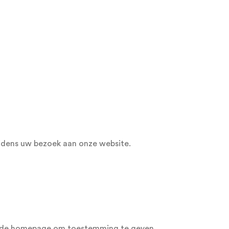
ijdens uw bezoek aan onze website.
ar de homepage om toestemming te geven.